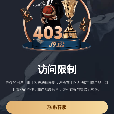
访问限制
尊敬的用户，由于相关法律限制，您所在地区无法访问J9产品，对
此造成的不便，我们深表歉意，您如有疑问请联系客服。
联系客服