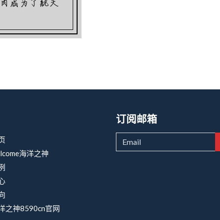
订阅邮箱
页
lcome海洋之神
例
心
向
之神8590cn官网