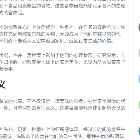
冻干食品和高能量的食物。这些食物虽然能够满足基本的生理
的感官体验。
物的渴望在心理上逐渐成为一种负担。在任务的最后阶段，许
这样充满地球家常味的食物，无疑成为了他们梦寐以求的代
他们终于能够从太空中返回家庭、返回正常生活的心情。
状况，也在一定程度上影响了他们的心理状态。研究显示，长
在归地后，能够享受地球上的家常美食，无疑为航天员带来了
节奏中。
义
深厚的根基。它不仅仅是一道美味的菜肴，更是家常温情的代
一餐，具有深刻的象征意义。这道菜肴能够迅速引起航天员的
种滋补，更是一种精神上的归属感体现。经过长时间的太空生
”的感觉。温暖的羊肉汤在他们的口中回荡，那种熟悉的味道犹